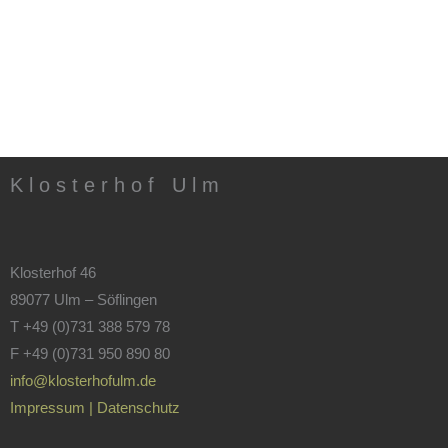
K l o s t e r h o f U l m
Klosterhof 46
89077 Ulm – Söflingen
T +49 (0)731 388 579 78
F +49 (0)731 950 890 80
info@klosterhofulm.de
Impressum | Datenschutz